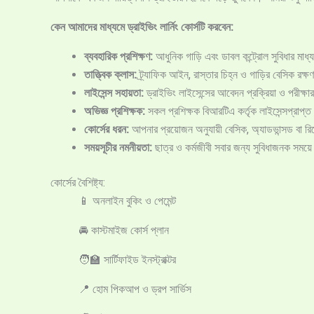
কেন আমাদের মাধ্যমে ড্রাইভিং লার্নিং কোর্সটি করবেন:
ব্যবহারিক প্রশিক্ষণ:
আধুনিক গাড়ি এবং ডাবল কন্ট্রোল সুবিধার মা
তাত্ত্বিক ক্লাস:
ট্র্যাফিক আইন, রাস্তার চিহ্ন ও গাড়ির বেসিক রক্ষণাব
লাইসেন্স সহায়তা:
ড্রাইভিং লাইসেন্সের আবেদন প্রক্রিয়া ও পরীক্ষা
অভিজ্ঞ প্রশিক্ষক:
সকল প্রশিক্ষক বিআরটিএ কর্তৃক লাইসেন্সপ্রাপ্ত
কোর্সের ধরন:
আপনার প্রয়োজন অনুযায়ী বেসিক, অ্যাডভান্সড বা রি
সময়সূচীর নমনীয়তা:
ছাত্র ও কর্মজীবী সবার জন্য সুবিধাজনক সময়
কোর্সের বৈশিষ্ট্য:
📱 অনলাইন বুকিং ও পেমেন্ট
🚘 কাস্টমাইজ কোর্স প্লান
🧑‍🏫 সার্টিফাইড ইনস্ট্রাক্টর
📍 হোম পিকআপ ও ড্রপ সার্ভিস