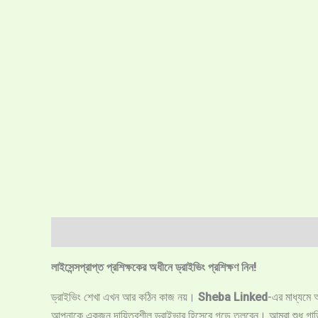
Description
Reviews (0)
Vendor Info
More P
লাইসেন্সপ্রাপ্ত প্রশিক্ষকের অধীনে ড্রাইভিং প্রশিক্ষণ নিন!
ড্রাইভিং শেখা এখন আর কঠিন কাজ নয়।
Sheba Linked
-এর মাধ্যমে আ
আপনাকে একজন দায়িত্বশীল ড্রাইভার হিসেবে গড়ে তুলবেন। আমরা শুধু গাড়ি চ