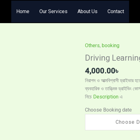
Home
Our Services
About Us
Contact
Others
,
booking
Driving
Learning
Driving Learning C
Course
4,000.00
৳
(ড্রাইভিং
লার্নিং
নিরাপদ ও আত্মবিশ্বাসী ড্রাইভার হত
কোর্স)
ব্যবহারিক ও তাত্ত্বিক ড্রাইভিং কো
quantity
নিচে
Description
এ
Choose Booking date