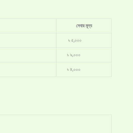
সেবার মূল্য
৳ ৫,০০০
৳ ৯,০০০
৳ ৪,০০০