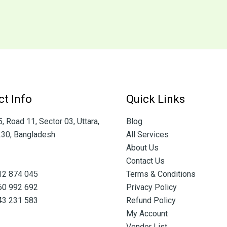
t Info
Quick Links
 Road 11, Sector 03, Uttara,
Blog
30, Bangladesh
All Services
About Us
Contact Us
12 874 045
Terms & Conditions
60 992 692
Privacy Policy
43 231 583
Refund Policy
My Account
Vendor List