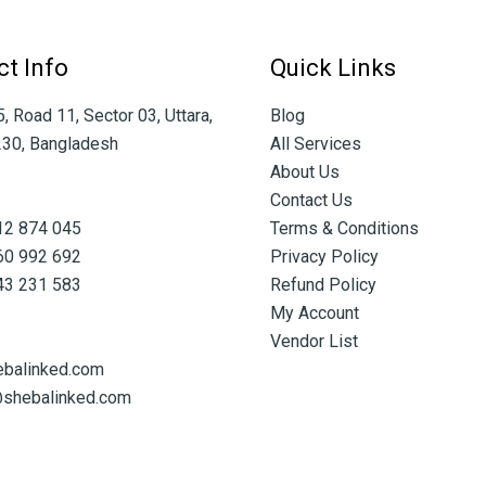
t Info
Quick Links
 Road 11, Sector 03, Uttara,
Blog
30, Bangladesh
All Services
About Us
Contact Us
12 874 045
Terms & Conditions
60 992 692
Privacy Policy
43 231 583
Refund Policy
My Account
Vendor List
ebalinked.com
@shebalinked.com